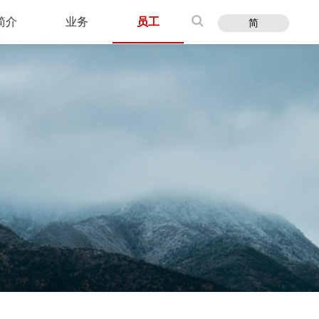
简介
业务
员工
简